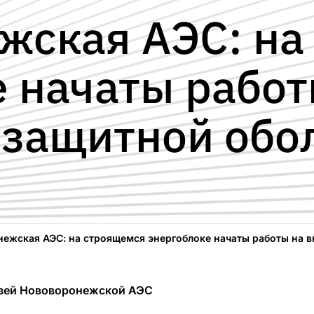
жская АЭС: на
 начаты работ
 защитной обо
ежская АЭС: на строящемся энергоблоке начаты работы на в
язей Нововоронежской АЭС