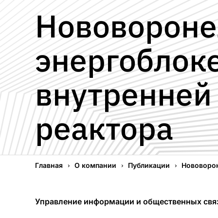
Нововороне
энергоблоке
внутренней
реактора
Главная
О компании
Публикации
Нововорон
Управление информации и общественных св