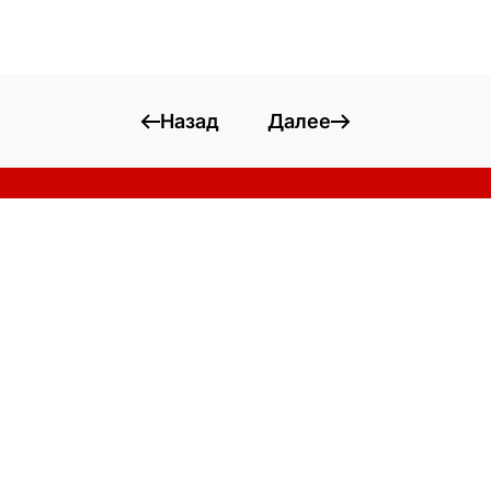
Назад
Далее
О компании
Услуги
Оборудование
Материалы
Технологии
Объекты