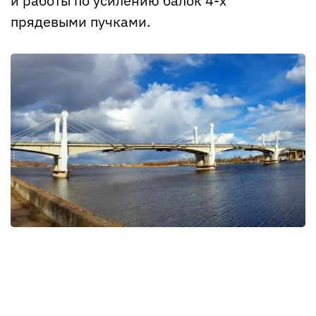
и работы по усилению балок 4-х
прядевыми пучками.